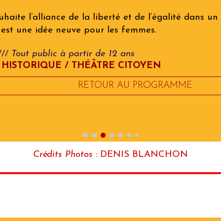
uhaite l’alliance de la liberté et de l’égalité dans un
é est une idée neuve pour les femmes.
///
Tout public
à partir de 12 ans
 HISTORIQUE / THÉÂTRE CITOYEN
RETOUR AU PROGRAMME
Crédits Photos :
DENIS BLANCHON
Nous contacter :
contact
@les-aveyrinades.com