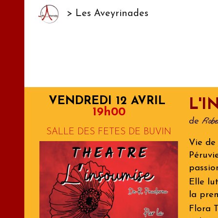
> Les Aveyrinades
Sk
...
SAISON 2024
VENDREDI 12 AVRIL
L'I
19h00
Robe
de
SALLE DES FETES DE BUVIN
Vie de
Péruvi
passio
Elle lu
la pre
Flora 