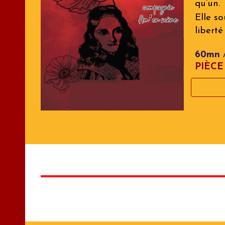
qu’un.
Elle so
libert
60mn
PIÈCE