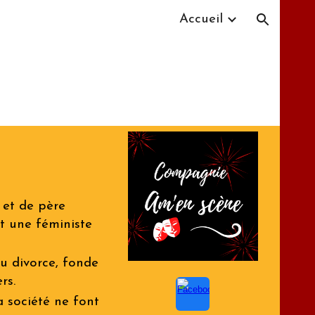
Accueil
ion
 et de père
t une féministe
au divorce, fonde
rs.
a société ne font