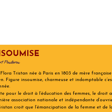
ip to main content
Skip to navigat
NSOUMISE
rt Pouderou
 Flora Tristan née à Paris en 1803 de mère française
en. Figure insoumise, charmeuse et indomptable c’es
nnée.
tte pour le droit à l’éducation des femmes, le droit 
mière association nationale et indépendante d’ouvrie
Tristan croit que l’émancipation de la femme et de l