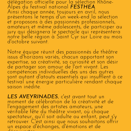
délégation officielle pour la sélection
Rhône-
Alpes du festival national
FESTHEA
.
Ainsi chaque année, toujours en avril, nous
présentons le temps d'un week-end
la sélection
et proposons
à des passionnés professionnels,
amateurs et même adolescents, de participer au
jury qui désignera le spectacle qui représentera
notre belle région à Saint Cyr sur Loire au mois
d'octobre suivant.
Notre équipe réunit des passionnés de théâtre
issus d'horizons variés, chacun apportant son
expertise, sa créativité, sa curiosité et son désir
de partager son amour de l'art vivant. L
es
compétences
individuelles
des uns des autres
sont
autant d'
atouts
essentiels
qui
insufflent à ce
festival une énergie particulière rendant chaque
saison inédite.
LES AVEYRINADES
, c'est avant tout un
moment de célébration de la créativité et de
l'engagement des artistes amateurs, une
véritable fête du théâtre vivant, où chaque
spectateur, qu'il soit adulte ou enfant, peut s'y
retrouver. C'est ainsi que nous souhaitons offrir
un espace d'échanges, d'émotions et de