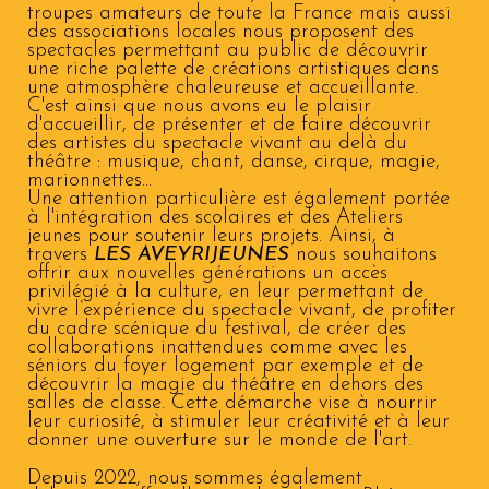
troupes amateurs de toute la France mais aussi
des associations locales nous proposent
des
spectacles permettant au public de découvrir
une riche palette de créations artistiques dans
une atmosphère chaleureuse et accueillante.
C'est ainsi que nous avons eu le plaisir
d'accueillir, de présenter et de faire découvrir
des artistes du spectacle vivant au delà du
théâtre : musique, chant, danse, cirque, magie,
marionnettes...
Une attention particulière est également portée
à l'intégration des scolaires
et des
Ateliers
jeunes pour soutenir
leurs projets. Ainsi,
à
travers
LES AVEYRIJEUNES
nous souhaitons
offrir aux
nouvelles
générations un accès
privilégié à la culture, en leur permettant de
vivre l’expérience du spectacle vivant,
de profiter
du cadre scénique du festival
, de créer des
collaborations inattendues comme avec les
séniors du foyer logement par exemple
et de
découvrir la magie du théâtre en dehors des
salles de classe. Cette démarche vise à nourrir
leur curiosité, à stimuler leur créativité et à leur
donner une ouverture sur le monde de l'art
.
Depuis 2022, nous sommes également