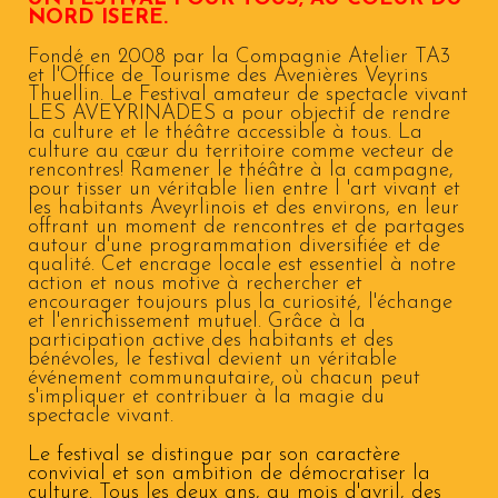
NORD ISERE.
Fondé en 2008 par la Compagnie Atelier TA3
et l'Office de Tourisme des Avenières Veyrins
Thuellin. Le Festival amateur de spectacle vivant
LES AVEYRINADES a pour objectif de rendre
la culture et le théâtre accessible à tous.
La
culture au cœur du territoire comme vecteur de
rencontres!
Ramener le théâtre à la campagne,
pour tisser un véritable lien entre l 'art vivant et
les habitants Aveyrlinois et des environs, en leur
offrant un moment de rencontres et de partages
autour d'une programmation diversifiée et de
qualité. Cet encrage locale est essentiel à notre
action et nous motive à rechercher et
encourager toujours plus
la curiosité, l'échange
et l'enrichissement mutuel. Grâce à la
participation active des habitants et des
bénévoles, le festival devient un véritable
événement communautaire, où chacun peut
s'impliquer et contribuer à la magie du
spectacle vivant.
Le festival se distingue par son caractère
convivial et son ambition de démocratiser la
culture. Tous les deux ans, au mois d'avril, d
es