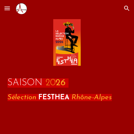
Skip to main content
Skip to navigation
SAISON
20
2
6
Sélection
Rhône-Alpes
FESTHEA