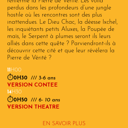
renferme la Pierre de Vérité. Les voilà
perdus dans les profondeurs d’une jungle
hostile où les rencontres sont des plus
inattendues. Le
Dieu Chac
, la
déesse Ixchel
,
les inquiétants petits
Aluxes
, la
Poupée de
maïs
, le
Serpent à plumes
seront ils leurs
alliés dans cette quête ? Parviendront-ils à
découvrir cette cité et que leur révélera la
Pierre de Vérité
?
11
H00
⏱️
0
H
3
0
///
3-6 ans
VERSION CONTEE
1
4
H
3
0
⏱️
0
H50
///
6-
10 ans
VERSION THEATRE
EN SAVOIR PLUS