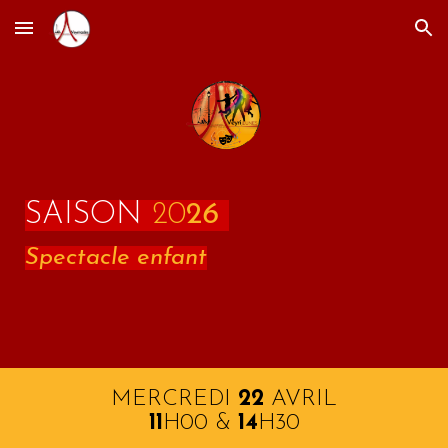
Skip to main content
Skip to navigation
SAISON
20
2
6
Spectacle enfant
MERCREDI
22
AVRIL
11
H
0
0
&
14
H
3
0